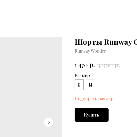
Шорты Runway C
Runway Wonder
р.
р.
1 470
4 900
Размер
S
M
Подобрать размер
Купить