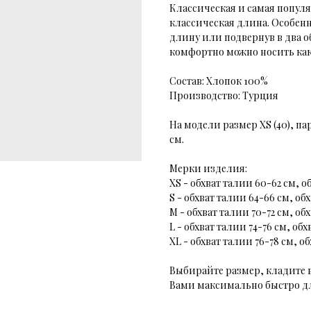
Классическая и самая популя
классическая длина. Особенн
длину или подвернув в два о
комфортно можно носить как 
Состав: Хлопок 100%
Производство: Турция
На модели размер XS (40), па
см.
Мерки изделия:
XS - обхват талии 60-62 см, о
S - обхват талии 64-66 см, об
М - обхват талии 70-72 см, об
L - обхват талии 74-76 см, обх
XL - обхват талии 76-78 см, о
Выбирайте размер, кладите 
Вами максимально быстро дл